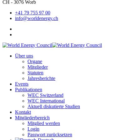
CH - 3076 Worb
+41 79 755 97 00
info@worldenergy.ch
Über uns
Organe
Mitglieder
Statuten
Jahresberichte
Events
Publikationen
WEC Switzerland
WEC International
Aktuell diskutierte Studien
Kontakt
Mitgliederbereich
Mitglied werden
Login
Passwort zurücksetzen