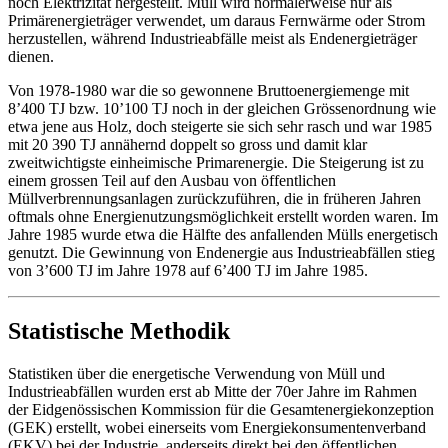
noch Elektrizität hergestellt. Müll wird normalerweise nur als
Primärenergieträger verwendet, um daraus Fernwärme oder Strom
herzustellen, während Industrieabfälle meist als Endenergieträger
dienen.
Von 1978-1980 war die so gewonnene Bruttoenergiemenge mit
8’400 TJ bzw. 10’100 TJ noch in der gleichen Grössenordnung wie
etwa jene aus Holz, doch steigerte sie sich sehr rasch und war 1985
mit 20 390 TJ annähernd doppelt so gross und damit klar
zweitwichtigste einheimische Primarenergie. Die Steigerung ist zu
einem grossen Teil auf den Ausbau von öffentlichen
Müllverbrennungsanlagen zurückzuführen, die in früheren Jahren
oftmals ohne Energienutzungsmöglichkeit erstellt worden waren. Im
Jahre 1985 wurde etwa die Hälfte des anfallenden Mülls energetisch
genutzt. Die Gewinnung von Endenergie aus Industrieabfällen stieg
von 3’600 TJ im Jahre 1978 auf 6’400 TJ im Jahre 1985.
Statistische Methodik
Statistiken über die energetische Verwendung von Müll und
Industrieabfällen wurden erst ab Mitte der 70er Jahre im Rahmen
der Eidgenössischen Kommission für die Gesamtenergiekonzeption
(GEK) erstellt, wobei einerseits vom Energiekonsumentenverband
(EKV) bei der Industrie, anderseits direkt bei den öffentlichen