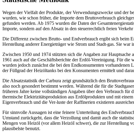
Wegen der Vielfalt der Produkte, der Verwendungszwecke und der betei
wurden, wie schon früher, die Importe dem Bruttoverbrauch gleichge
gefunden werden. Ab 1975 wurden die Daten der Gesamtenergiestatist
Importe, sondern auf den Absatz in den steuerrechtlich freien Verkehr 
Die Differenz zwischen Brutto- und Endverbrauch ergibt sich beim E
Herstellung anderer Energieträger wie Strom und Stadt-gas. Sie war
Zwischen 1950 und 1974 stützten sich die Angaben zur Hauptsache auf 
1961 auch auf die Geschäftsberichte der Erdöl-Vereinigung. Für die 
wurden jedoch zunächst die bei den Endkonsumenten vorhandenen Lag
der Füllgrad der Heizöltanks bei den Konsumenten ermittelt und dar
Die Absatzstatistik der Carbura zeigt grundsätzlich den Bruttoverb
also noch gesondert bestimmt werden. Während die für die Stadtgase
früheren Jahre keine vollständigen Angaben über den Verbrauch für
thermische Elektrizitätsproduktion aus Erdölprodukten und mit eine
Eigenverbrauch und die Ver-luste der Raffinerien existieren ausreich
Für sinnvolle Aussagen ist eine feinere Unterteilung des Endverbrauc
Umstand zurückgeht, dass die Verzollung und damit auch die statist
Mengen von Heizöl (vor allem HeizöI schwer), die zur Herstellung von
plausibelste benutzt.