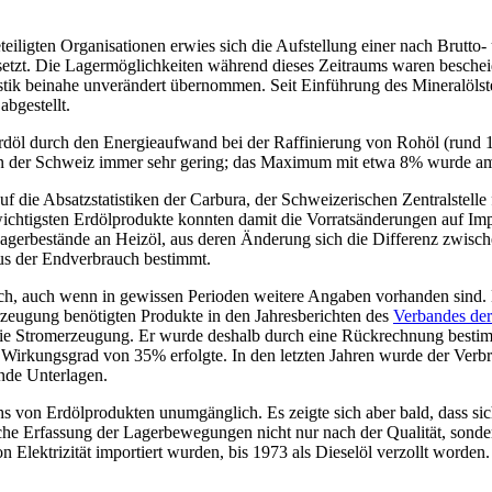
ligten Organisationen erwies sich die Aufstellung einer nach Brutto- u
setzt. Die Lagermöglichkeiten während dieses Zeitraums waren besche
ik beinahe unverändert übernommen. Seit Einführung des Mineralölste
abgestellt.
rdöl durch den Energieaufwand bei der Raffinierung von Rohöl (rund 1
 in der Schweiz immer sehr gering; das Maximum mit etwa 8% wurde am 
die Absatzstatistiken der Carbura, der Schweizerischen Zentralstelle f
wichtigsten Erdölprodukte konnten damit die Vorratsänderungen auf Imp
erbestände an Heizöl, aus deren Änderung sich die Differenz zwischen
aus der Endverbrauch bestimmt.
rauch, auch wenn in gewissen Perioden weitere Angaben vorhanden sin
rzeugung benötigten Produkte in den Jahresberichten des
Verbandes der
 die Stromerzeugung. Er wurde deshalb durch eine Rückrechnung best
m Wirkungsgrad von 35% erfolgte. In den letzten Jahren wurde der Ve
ende Unterlagen.
hs von Erdölprodukten unumgänglich. Es zeigte sich aber bald, dass si
ische Erfassung der Lagerbewegungen nicht nur nach der Qualität, son
 Elektrizität importiert wurden, bis 1973 als Dieselöl verzollt worden