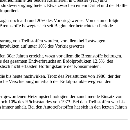
Inbetriebnahme der beiden Raffinerien in Cressier (NE) und
odukteversorgung bieten. Etwa zwischen einem Drittel und der Hälfte
importiert.
sogar noch auf rund 20% des Vorkriegswertes. Von da an erfolgte
rennstoffe bewegte sich seit Beginn der betrachteten Periode
parung von Treibstoffen wurden, vor allem bei Lastwagen,
lprodukten auf unter 10% des Vorkriegswertes.
n 30er Jahren erreicht, wozu vor allem die Brennstoffe beitrugen,
chs des gesamten Endverbrauchs an Erdölprodukten 12,5%, des
istisch nicht erfassten Hortungskäufe der Konsumenten.
ie bis heute nachwirken. Trotz des Preissturzes von 1986, der der
eutliche Verschiebung innerhalb der Erdölprodukte weg von den
enter gewordenen Heizungstechnologien der zunehmende Einsatz von
noch 10% des Höchststandes von 1973. Bei den Treibstoffen war bis
immer anhält. Bei den Autotreibstoffen hat sich in den letzten Jahren