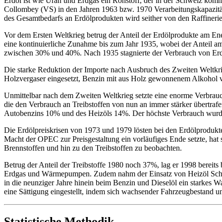
Erdöl ist wie Uran und Erdgas ein Rohstoff, der in der Schweiz komme
Collombey (VS) in den Jahren 1963 bzw. 1970 Verarbeitungskapazität
des Gesamtbedarfs an Erdölprodukten wird seither von den Raffinerien
Vor dem Ersten Weltkrieg betrug der Anteil der Erdölprodukte am En
eine kontinuierliche Zunahme bis zum Jahr 1935, wobei der Anteil am
zwischen 30% und 40%. Nach 1935 stagnierte der Verbrauch von Er
Die starke Reduktion der Importe nach Ausbruch des Zweiten Weltkri
Holzvergaser eingesetzt, Benzin mit aus Holz gewonnenem Alkohol ve
Unmittelbar nach dem Zweiten Weltkrieg setzte eine enorme Verbrauch
die den Verbrauch an Treibstoffen von nun an immer stärker übertra
Autobenzins 10% und des Heizöls 14%. Der höchste Verbrauch wurde sc
Die Erdölpreiskrisen von 1973 und 1979 lösten bei den Erdölprodukten
Macht der OPEC zur Preisgestaltung ein vorläufiges Ende setzte, hat 
Brennstoffen und hin zu den Treibstoffen zu beobachten.
Betrug der Anteil der Treibstoffe 1980 noch 37%, lag er 1998 berei
Erdgas und Wärmepumpen. Zudem nahm der Einsatz von Heizöl Schwer 
in die neunziger Jahre hinein beim Benzin und Dieselöl ein starkes W
eine Sättigung eingestellt, indem sich wachsender Fahrzeugbestand 
Statistische Methodik