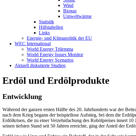
Wind
Biogas
Umweltwärme
Statistik
Hilfstabellen
Links
Energie- und Klimapolitik der EU
WEC International
World Energy Trilemma
World Energy Issues Monitor
World Energy Scenarios
Aktuell diskutierte Studien
Erdöl und Erdölprodukte
Entwicklung
Während der ganzen ersten Hälfte des 20. Jahrhunderts war der Beitrag
nach dem Krieg begann der beispiellose Aufstieg, bei dem die Erdöl
Erdölkrisen, die zu einer Verzehnfachung des Rohölpreises innert 1
seinen tiefsten Stand seit 50 Jahren erreichte, ging der Anteil der E