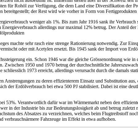
rziell nicht ausbeutbar ist. Immerhin stehen aber in der Schweiz seit 
en für Rohöl zur Verfügung, die dem Land eine Diversifikation der Pr
 bereitgestellt; der Rest wird wie vorher in Form von Fertigprodukten 
ergieverbrauch weniger als 1%. Bis zum Jahr 1916 sank ihr Verbrauch 
 Energieverbrauch allerdings nur maximal 12% betrug. Der Anteil der B
dölprodukten
eges machte sehr rasch eine strenge Rationierung notwendig. Zur Eins
rmischt oder mit Acetylen ersetzt. Bis 1945 sank der Import von Erdö
ssteigerung ein. Schon 1946 war die gleiche Grössenordnung wie in de
fen. Zwischen 1950 und 1970 betrug der durchschnittliche Jahreszuwa
hliesslich 1973 erreicht, allerdings verursacht durch die damals stat
 Anstrengungen zu deren effizienterem Einsatz und Substitution aus, d
sich der Erdölverbrauch bei etwa 500 PJ stabilisiert. Dabei ist eine d
ts bei 53%. Verantwortlich dafür war im Wärmemarkt neben den effizi
in der Industrie bis zur Bedeutungslosigkeit ab und betrug zuletzt 
achstum des Absatzes zu verzeichnen, welches beim Flugtreibstoff noch 
und verbrauchsärmere Fahrzeuge im Effekt in etwa aufhoben.