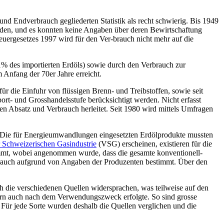
nd Endverbrauch gegliederten Statistik als recht schwierig. Bis 1949
iden, und es konnten keine Angaben über deren Bewirtschaftung
uergesetzes 1997 wird für den Ver-brauch nicht mehr auf die
% des importierten Erdöls) sowie durch den Verbrauch zur
Anfang der 70er Jahre erreicht.
ür die Einfuhr von flüssigen Brenn- und Treibstoffen, sowie seit
ort- und Grosshandelsstufe berücksichtigt werden. Nicht erfasst
 Absatz und Verbrauch herleitet. Seit 1980 wird mittels Umfragen
d. Die für Energieumwandlungen eingesetzten Erdölprodukte mussten
 Schweizerischen Gasindustrie
(VSG) erscheinen, existieren für die
immt, wobei angenommen wurde, dass die gesamte konventionell-
rbrauch aufgrund von Angaben der Produzenten bestimmt. Über den
ch die verschiedenen Quellen widersprachen, was teilweise auf den
dern auch nach dem Verwendungszweck erfolgte. So sind grosse
. Für jede Sorte wurden deshalb die Quellen verglichen und die