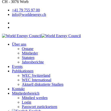
CH - 3076 Worb
+41 79 755 97 00
info@worldenergy.ch
Über uns
Organe
Mitglieder
Statuten
Jahresberichte
Events
Publikationen
WEC Switzerland
WEC International
Aktuell diskutierte Studien
Kontakt
Mitgliederbereich
Mitglied werden
Login
Passwort zurücksetzen