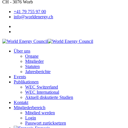
CH - 3076 Worb
+41 79 755 97 00
info@worldenergy.ch
Über uns
Organe
Mitglieder
Statuten
Jahresberichte
Events
Publikationen
WEC Switzerland
WEC International
Aktuell diskutierte Studien
Kontakt
Mitgliederbereich
Mitglied werden
Login
Passwort zurücksetzen