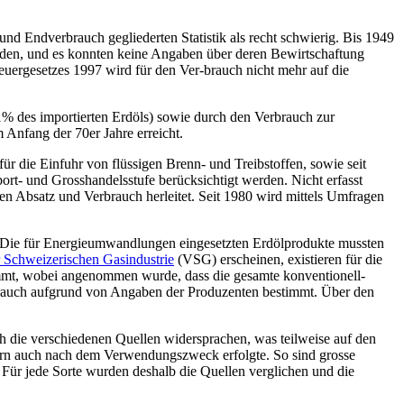
nd Endverbrauch gegliederten Statistik als recht schwierig. Bis 1949
iden, und es konnten keine Angaben über deren Bewirtschaftung
uergesetzes 1997 wird für den Ver-brauch nicht mehr auf die
% des importierten Erdöls) sowie durch den Verbrauch zur
Anfang der 70er Jahre erreicht.
ür die Einfuhr von flüssigen Brenn- und Treibstoffen, sowie seit
ort- und Grosshandelsstufe berücksichtigt werden. Nicht erfasst
 Absatz und Verbrauch herleitet. Seit 1980 wird mittels Umfragen
d. Die für Energieumwandlungen eingesetzten Erdölprodukte mussten
 Schweizerischen Gasindustrie
(VSG) erscheinen, existieren für die
immt, wobei angenommen wurde, dass die gesamte konventionell-
rbrauch aufgrund von Angaben der Produzenten bestimmt. Über den
ch die verschiedenen Quellen widersprachen, was teilweise auf den
dern auch nach dem Verwendungszweck erfolgte. So sind grosse
. Für jede Sorte wurden deshalb die Quellen verglichen und die