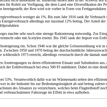
rziell nicht ausbeutbar ist. Immerhin stehen aber in der Schweiz seit 
en für Rohöl zur Verfügung, die dem Land eine Diversifikation der Pr
 bereitgestellt; der Rest wird wie vorher in Form von Fertigprodukten 
ergieverbrauch weniger als 1%. Bis zum Jahr 1916 sank ihr Verbrauch 
 Energieverbrauch allerdings nur maximal 12% betrug. Der Anteil der B
dölprodukten
eges machte sehr rasch eine strenge Rationierung notwendig. Zur Eins
rmischt oder mit Acetylen ersetzt. Bis 1945 sank der Import von Erdö
ssteigerung ein. Schon 1946 war die gleiche Grössenordnung wie in de
fen. Zwischen 1950 und 1970 betrug der durchschnittliche Jahreszuwa
hliesslich 1973 erreicht, allerdings verursacht durch die damals stat
 Anstrengungen zu deren effizienterem Einsatz und Substitution aus, d
sich der Erdölverbrauch bei etwa 500 PJ stabilisiert. Dabei ist eine d
ts bei 53%. Verantwortlich dafür war im Wärmemarkt neben den effizi
in der Industrie bis zur Bedeutungslosigkeit ab und betrug zuletzt 
achstum des Absatzes zu verzeichnen, welches beim Flugtreibstoff noch 
und verbrauchsärmere Fahrzeuge im Effekt in etwa aufhoben.