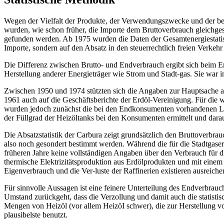
Wegen der Vielfalt der Produkte, der Verwendungszwecke und der betei
wurden, wie schon früher, die Importe dem Bruttoverbrauch gleichge
gefunden werden. Ab 1975 wurden die Daten der Gesamtenergiestatist
Importe, sondern auf den Absatz in den steuerrechtlich freien Verkehr 
Die Differenz zwischen Brutto- und Endverbrauch ergibt sich beim E
Herstellung anderer Energieträger wie Strom und Stadt-gas. Sie war
Zwischen 1950 und 1974 stützten sich die Angaben zur Hauptsache auf 
1961 auch auf die Geschäftsberichte der Erdöl-Vereinigung. Für die 
wurden jedoch zunächst die bei den Endkonsumenten vorhandenen Lag
der Füllgrad der Heizöltanks bei den Konsumenten ermittelt und dar
Die Absatzstatistik der Carbura zeigt grundsätzlich den Bruttoverb
also noch gesondert bestimmt werden. Während die für die Stadtgase
früheren Jahre keine vollständigen Angaben über den Verbrauch für
thermische Elektrizitätsproduktion aus Erdölprodukten und mit eine
Eigenverbrauch und die Ver-luste der Raffinerien existieren ausreich
Für sinnvolle Aussagen ist eine feinere Unterteilung des Endverbrauc
Umstand zurückgeht, dass die Verzollung und damit auch die statist
Mengen von Heizöl (vor allem HeizöI schwer), die zur Herstellung von
plausibelste benutzt.