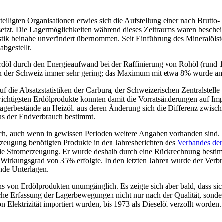
ligten Organisationen erwies sich die Aufstellung einer nach Brutto- u
setzt. Die Lagermöglichkeiten während dieses Zeitraums waren besche
ik beinahe unverändert übernommen. Seit Einführung des Mineralölste
abgestellt.
rdöl durch den Energieaufwand bei der Raffinierung von Rohöl (rund 1
 in der Schweiz immer sehr gering; das Maximum mit etwa 8% wurde am 
die Absatzstatistiken der Carbura, der Schweizerischen Zentralstelle f
wichtigsten Erdölprodukte konnten damit die Vorratsänderungen auf Imp
erbestände an Heizöl, aus deren Änderung sich die Differenz zwischen
aus der Endverbrauch bestimmt.
rauch, auch wenn in gewissen Perioden weitere Angaben vorhanden sin
rzeugung benötigten Produkte in den Jahresberichten des
Verbandes der
 die Stromerzeugung. Er wurde deshalb durch eine Rückrechnung best
m Wirkungsgrad von 35% erfolgte. In den letzten Jahren wurde der Ve
ende Unterlagen.
hs von Erdölprodukten unumgänglich. Es zeigte sich aber bald, dass si
ische Erfassung der Lagerbewegungen nicht nur nach der Qualität, son
 Elektrizität importiert wurden, bis 1973 als Dieselöl verzollt worden