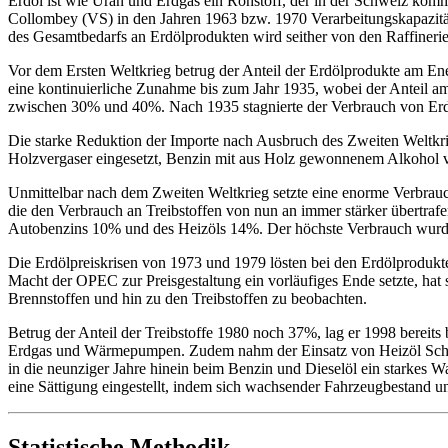
Erdöl ist wie Uran und Erdgas ein Rohstoff, der in der Schweiz komme
Collombey (VS) in den Jahren 1963 bzw. 1970 Verarbeitungskapazität
des Gesamtbedarfs an Erdölprodukten wird seither von den Raffinerien
Vor dem Ersten Weltkrieg betrug der Anteil der Erdölprodukte am En
eine kontinuierliche Zunahme bis zum Jahr 1935, wobei der Anteil am
zwischen 30% und 40%. Nach 1935 stagnierte der Verbrauch von Er
Die starke Reduktion der Importe nach Ausbruch des Zweiten Weltkri
Holzvergaser eingesetzt, Benzin mit aus Holz gewonnenem Alkohol ve
Unmittelbar nach dem Zweiten Weltkrieg setzte eine enorme Verbrauch
die den Verbrauch an Treibstoffen von nun an immer stärker übertra
Autobenzins 10% und des Heizöls 14%. Der höchste Verbrauch wurde sc
Die Erdölpreiskrisen von 1973 und 1979 lösten bei den Erdölprodukten
Macht der OPEC zur Preisgestaltung ein vorläufiges Ende setzte, hat 
Brennstoffen und hin zu den Treibstoffen zu beobachten.
Betrug der Anteil der Treibstoffe 1980 noch 37%, lag er 1998 berei
Erdgas und Wärmepumpen. Zudem nahm der Einsatz von Heizöl Schwer 
in die neunziger Jahre hinein beim Benzin und Dieselöl ein starkes W
eine Sättigung eingestellt, indem sich wachsender Fahrzeugbestand 
Statistische Methodik