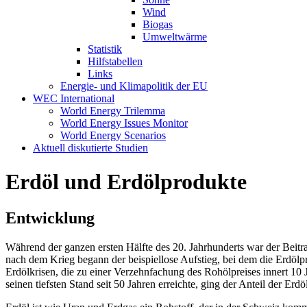
Wind
Biogas
Umweltwärme
Statistik
Hilfstabellen
Links
Energie- und Klimapolitik der EU
WEC International
World Energy Trilemma
World Energy Issues Monitor
World Energy Scenarios
Aktuell diskutierte Studien
Erdöl und Erdölprodukte
Entwicklung
Während der ganzen ersten Hälfte des 20. Jahrhunderts war der Beitrag
nach dem Krieg begann der beispiellose Aufstieg, bei dem die Erdöl
Erdölkrisen, die zu einer Verzehnfachung des Rohölpreises innert 1
seinen tiefsten Stand seit 50 Jahren erreichte, ging der Anteil der E