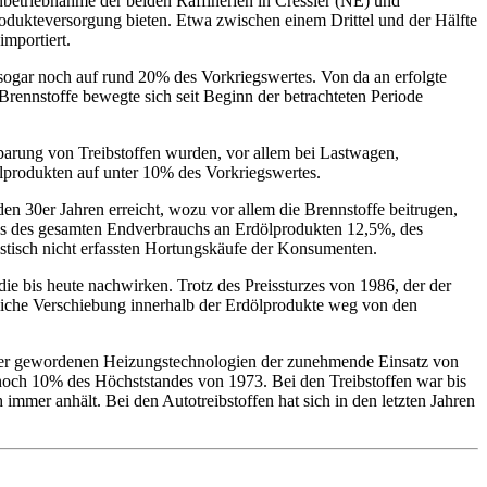
Inbetriebnahme der beiden Raffinerien in Cressier (NE) und
odukteversorgung bieten. Etwa zwischen einem Drittel und der Hälfte
importiert.
sogar noch auf rund 20% des Vorkriegswertes. Von da an erfolgte
rennstoffe bewegte sich seit Beginn der betrachteten Periode
parung von Treibstoffen wurden, vor allem bei Lastwagen,
lprodukten auf unter 10% des Vorkriegswertes.
n 30er Jahren erreicht, wozu vor allem die Brennstoffe beitrugen,
chs des gesamten Endverbrauchs an Erdölprodukten 12,5%, des
istisch nicht erfassten Hortungskäufe der Konsumenten.
ie bis heute nachwirken. Trotz des Preissturzes von 1986, der der
eutliche Verschiebung innerhalb der Erdölprodukte weg von den
enter gewordenen Heizungstechnologien der zunehmende Einsatz von
noch 10% des Höchststandes von 1973. Bei den Treibstoffen war bis
immer anhält. Bei den Autotreibstoffen hat sich in den letzten Jahren