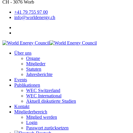
CH - 3076 Worb
+41 79 755 97 00
info@worldenergy.ch
Über uns
Organe
Mitglieder
Statuten
Jahresberichte
Events
Publikationen
WEC Switzerland
WEC International
Aktuell diskutierte Studien
Kontakt
Mitgliederbereich
Mitglied werden
Login
Passwort zurücksetzen